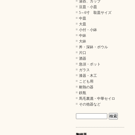
湯呑、カップ
豆皿・小皿
5～6寸 取皿サイズ
中皿
大皿
小付・小鉢
中鉢
大鉢
丼・深鉢・ボウル
片口
酒器
急須・ポット
ガラス
漆器・木工
こども用
耐熱の器
鉄瓶
馬毛裏漉・中華セイロ
その他器など
陶磁器