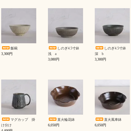
飯碗
しのぎ4.5寸鉢
しのぎ4.5寸鉢
3,300円
浅 a
深 b
3,080円
3,300円
マグカップ 掛
直火輪花鉢
直火風車鉢
け分け
6,050円
6,050円
4,400円