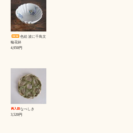
色絵 波に千鳥文
輪花鉢
4,950円
なべしき
3,520円