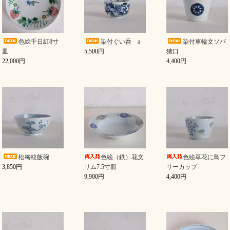
色絵千日紅8寸
染付ぐい呑 a
染付車輪文ソバ
皿
5,500円
猪口
22,000円
4,400円
松梅紋飯碗
色絵（鉄）花文
色絵草花に鳥フ
3,850円
リム7.5寸皿
リーカップ
9,900円
4,400円