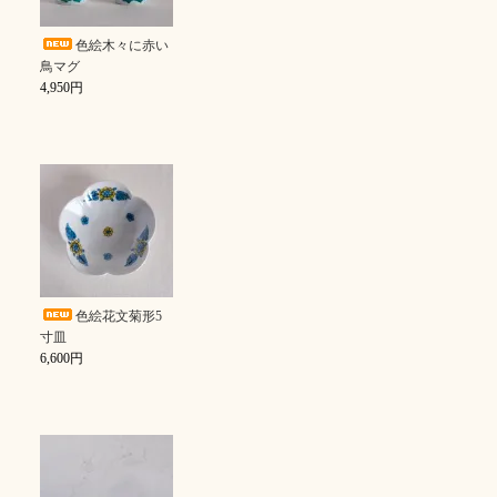
色絵木々に赤い
鳥マグ
4,950円
色絵花文菊形5
寸皿
6,600円