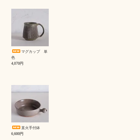
マグカップ 単
色
4,070円
直火手付鉢
6,600円