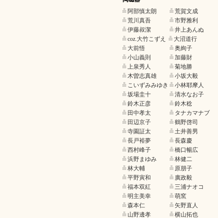
阿部慎太朗
荒賀文成
荒川真吾
市野雅利
伊藤叔潔
井上あんぬ
coz.大竹こずえ
大沼道行
大前悟
奥絢子
小山義則
加藤財
上泉秀人
菊地勝
木曽志真雄
小坂大毅
こいずみみゆき
小林耶摩人
坂場圭十
清水なお子
鈴木正彦
鈴木稔
田中孝太
タナカマナブ
田辺京子
鶴野啓司
寺園証太
土井善男
長戸裕夢
長森慶
西村峰子
橋口暢広
浜野まゆみ
林健二
林大輔
原朋子
平野寅和
廣政毅
福本双紅
三浦ナオコ
明主美幸
萌窯
森本仁
矢野直人
山野邊孝
横山拓也