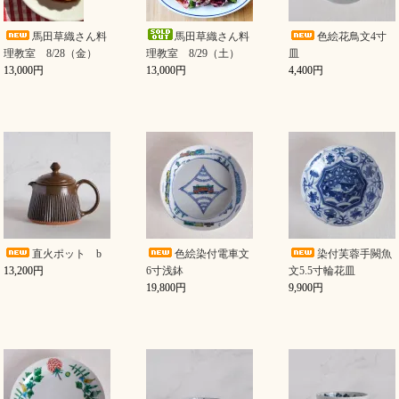
馬田草織さん料
馬田草織さん料
色絵花鳥文4寸
理教室 8/28（金）
理教室 8/29（土）
皿
13,000円
13,000円
4,400円
直火ポット b
色絵染付電車文
染付芙蓉手闕魚
13,200円
6寸浅鉢
文5.5寸輪花皿
19,800円
9,900円