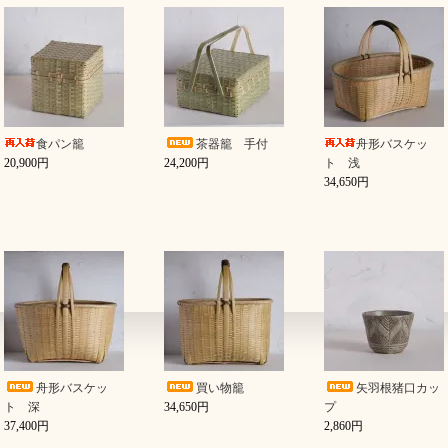
食パン籠
茶器籠 手付
舟形バスケッ
20,900円
24,200円
ト 浅
34,650円
舟形バスケッ
買い物籠
矢羽根猪口カッ
ト 深
34,650円
プ
37,400円
2,860円