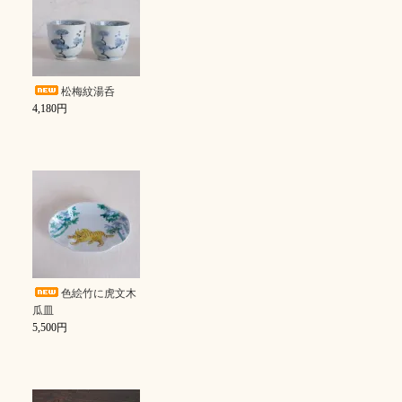
松梅紋湯呑
4,180円
色絵竹に虎文木
瓜皿
5,500円