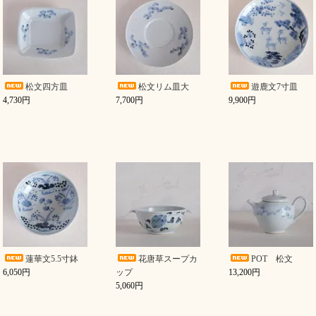
松文四方皿
松文リム皿大
遊鹿文7寸皿
4,730円
7,700円
9,900円
蓮華文5.5寸鉢
花唐草スープカ
POT 松文
6,050円
ップ
13,200円
5,060円