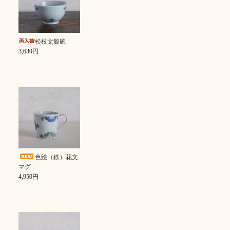
松枝文飯碗
3,630円
色絵（鉄）花文
マグ
4,950円