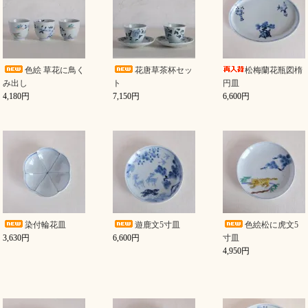
色絵 草花に鳥く
花唐草茶杯セッ
松梅蘭花瓶図楕
み出し
ト
円皿
4,180円
7,150円
6,600円
染付輪花皿
遊鹿文5寸皿
色絵松に虎文5
3,630円
6,600円
寸皿
4,950円